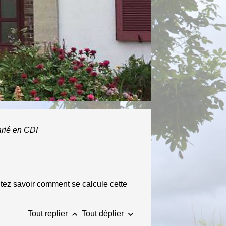
arié en CDI
itez savoir comment se calcule cette
keyboard_arrow_up
keyboard_arrow_down
Tout replier
Tout déplier