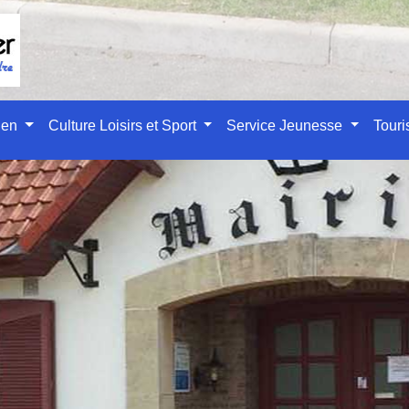
ien
Culture Loisirs et Sport
Service Jeunesse
Tour
des démarches administr
IL
/
AU QUOTIDIEN
/
GUIDE DES DÉMARCHES ADMINISTR