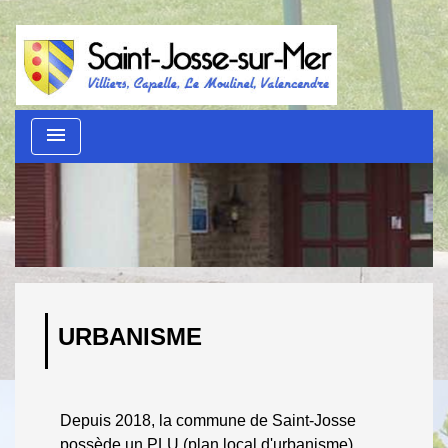
menu
Urbanisme
ACCUEIL
/
AU QUOTIDIEN
/
URBANISME
URBANISME
Depuis 2018, la commune de Saint-Josse
possède un PLU (plan local d'urbanisme),