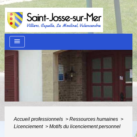
menu
Guide des démarches
administratives
ACCUEIL
/
AU QUOTIDIEN
/
GUIDE DES
DÉMARCHES ADMINISTRATIVES
Accueil professionnels
>
Ressources humaines
>
Licenciement
>
Motifs du licenciement personnel