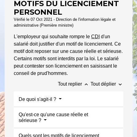
MOTIFS DU LICENCIEMENT
PERSONNEL
Vérifié le 07 Oct 2021 - Direction de l'information légale et
administrative (Première ministre)
L'employeur qui souhaite rompre le
CDI
d'un
salarié doit justifier d'un motif de licenciement. Ce
motif doit reposer sur une cause réelle et sérieuse.
Certains motifs sont interdits par la loi. Le salarié
peut contester son licenciement en saisissant le
conseil de prud'hommes.
keyboard_arrow_up
keyboard_arrow_down
Tout replier
Tout déplier
De quoi s'agit-il ?
Qu'est-ce qu'une cause réelle et
sérieuse ?
Quels sont les motifs de licenciement