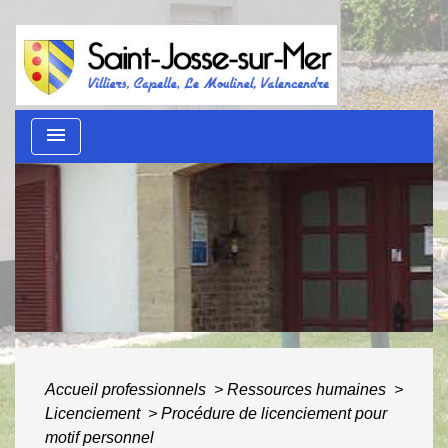
menu
Guide des démarches
administratives
ACCUEIL
/
AU QUOTIDIEN
/
GUIDE DES
DÉMARCHES ADMINISTRATIVES
Accueil professionnels
>
Ressources humaines
>
Licenciement
>
Procédure de licenciement pour
motif personnel