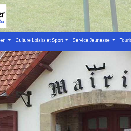
ien
Culture Loisirs et Sport
Service Jeunesse
Tour
des démarches administr