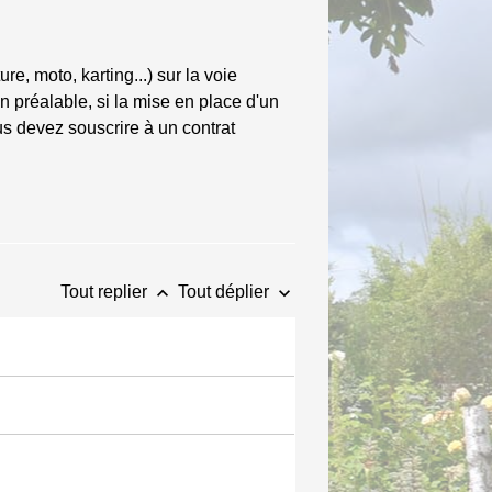
e, moto, karting...) sur la voie
 préalable, si la mise en place d'un
ous devez souscrire à un contrat
keyboard_arrow_up
keyboard_arrow_down
Tout replier
Tout déplier