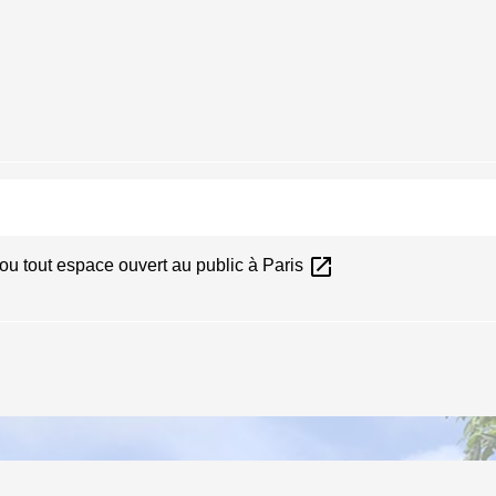
open_in_new
 ou tout espace ouvert au public à Paris