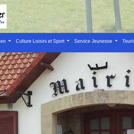
ien
Culture Loisirs et Sport
Service Jeunesse
Tour
des démarches administr