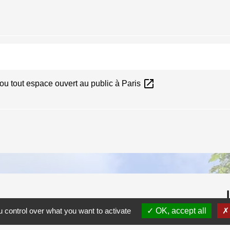
open_in_new
 ou tout espace ouvert au public à Paris
 control over what you want to activate
OK, accept all
C