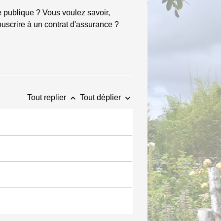
 publique ? Vous voulez savoir,
ouscrire à un contrat d'assurance ?
keyboard_arrow_up
keyboard_arrow_down
Tout replier
Tout déplier