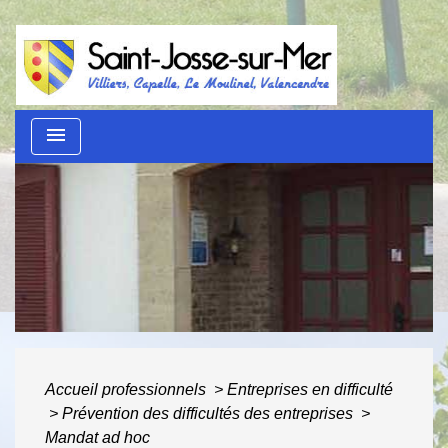
menu
Guide des démarches
administratives
ACCUEIL
/
AU QUOTIDIEN
/
GUIDE DES
DÉMARCHES ADMINISTRATIVES
Accueil professionnels
>
Entreprises en difficulté
>
Prévention des difficultés des entreprises
>
Mandat ad hoc