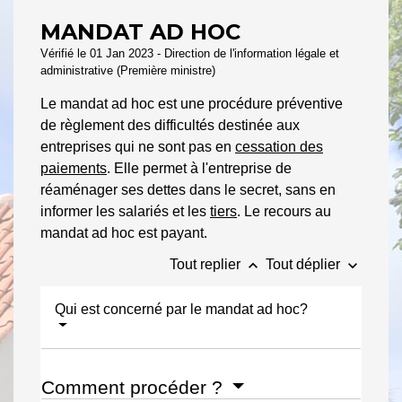
MANDAT AD HOC
Vérifié le 01 Jan 2023 - Direction de l'information légale et
administrative (Première ministre)
Le mandat ad hoc est une procédure préventive
de règlement des difficultés destinée aux
entreprises qui ne sont pas en
cessation des
paiements
. Elle permet à l'entreprise de
réaménager ses dettes dans le secret, sans en
informer les salariés et les
tiers
. Le recours au
mandat ad hoc est payant.
keyboard_arrow_up
keyboard_arrow_down
Tout replier
Tout déplier
Qui est concerné par le mandat ad hoc?
Comment procéder ?