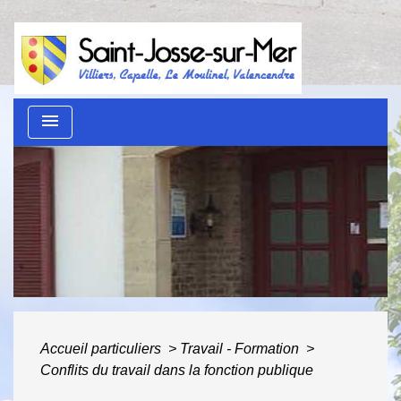
menu
Guide des démarches
administratives
ACCUEIL
/
AU QUOTIDIEN
/
GUIDE DES
DÉMARCHES ADMINISTRATIVES
Accueil particuliers
>
Travail - Formation
>
Conflits du travail dans la fonction publique