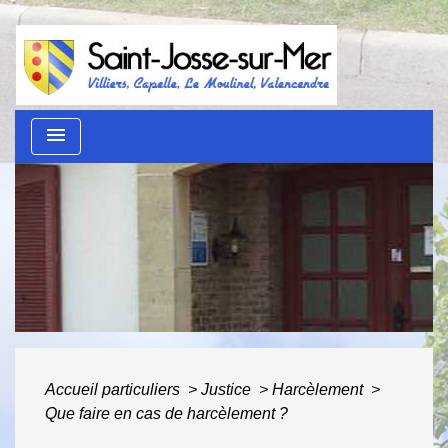
menu
Guide des démarches
administratives
ACCUEIL
/
AU QUOTIDIEN
/
GUIDE DES
DÉMARCHES ADMINISTRATIVES
Accueil particuliers
>
Justice
>
Harcèlement
>
Que faire en cas de harcèlement ?