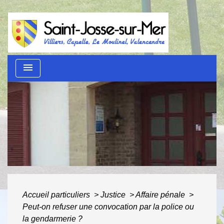
menu
Guide des démarches
administratives
ACCUEIL
/
AU QUOTIDIEN
/
GUIDE DES
DÉMARCHES ADMINISTRATIVES
Accueil particuliers
>
Justice
>
Affaire pénale
>
Peut-on refuser une convocation par la police ou
la gendarmerie ?