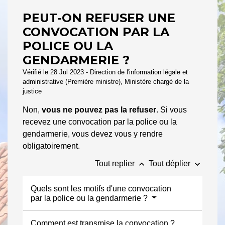
PEUT-ON REFUSER UNE
CONVOCATION PAR LA
POLICE OU LA
GENDARMERIE ?
Vérifié le 28 Jul 2023 - Direction de l'information légale et
administrative (Première ministre), Ministère chargé de la
justice
Non,
vous ne pouvez pas la refuser
. Si vous
recevez une convocation par la police ou la
gendarmerie, vous devez vous y rendre
obligatoirement.
keyboard_arrow_up
keyboard_arrow_down
Tout replier
Tout déplier
Quels sont les motifs d'une convocation
par la police ou la gendarmerie ?
Comment est transmise la convocation ?