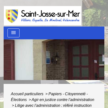
menu
Guide des démarches
administratives
ACCUEIL
/
AU QUOTIDIEN
/
GUIDE DES
DÉMARCHES ADMINISTRATIVES
Accueil particuliers
>
Papiers - Citoyenneté -
Élections
>
Agir en justice contre l'administration
>
Litige avec l'administration : référé instruction