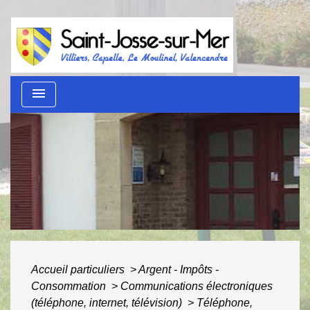
menu
Guide des démarches
administratives
ACCUEIL
/
AU QUOTIDIEN
/
GUIDE DES
DÉMARCHES ADMINISTRATIVES
Accueil particuliers
>
Argent - Impôts -
Consommation
>
Communications électroniques
(téléphone, internet, télévision)
>
Téléphone,