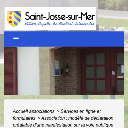
menu
Guide des démarches
administratives
ACCUEIL
/
AU QUOTIDIEN
/
GUIDE DES
DÉMARCHES ADMINISTRATIVES
Accueil associations
>
Services en ligne et
formulaires
>
Association : modèle de déclaration
préalable d'une manifestation sur la voie publique